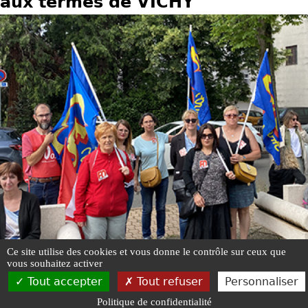
aux termes de VICHY
u
s
ê
t
e
s
i
c
i
Ce site utilise des cookies et vous donne le contrôle sur ceux que
vous souhaitez activer
Tout accepter
Tout refuser
Personnaliser
UNSFO -
Mentions légales
-
Plan du site
-
Gestion des cookies
-
Politique d
Politique de confidentialité