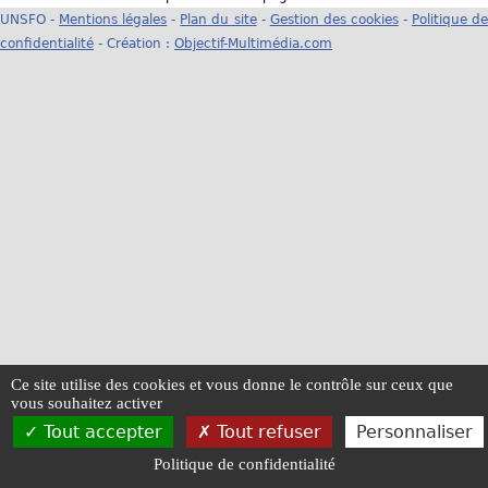
UNSFO -
Mentions légales
-
Plan du site
-
Gestion des cookies
-
Politique d
u
confidentialité
- Création :
Objectif-Multimédia.com
s
ê
t
e
s
i
c
i
Ce site utilise des cookies et vous donne le contrôle sur ceux que
vous souhaitez activer
Tout accepter
Tout refuser
Personnaliser
Politique de confidentialité